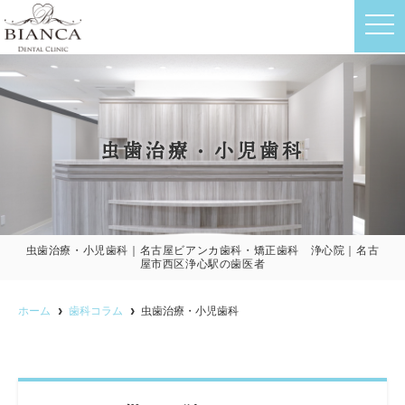
t
o
g
g
l
e
n
a
v
虫歯治療・小児歯科
i
g
a
t
i
o
n
虫歯治療・小児歯科｜名古屋ビアンカ歯科・矯正歯科 浄心院｜名古
屋市西区浄心駅の歯医者
ホーム
歯科コラム
虫歯治療・小児歯科