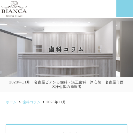
t
o
g
g
l
e
n
a
v
歯科コラム
i
g
a
t
i
o
n
2023年11月｜名古屋ビアンカ歯科・矯正歯科 浄心院｜名古屋市西
区浄心駅の歯医者
ホーム
歯科コラム
2023年11月