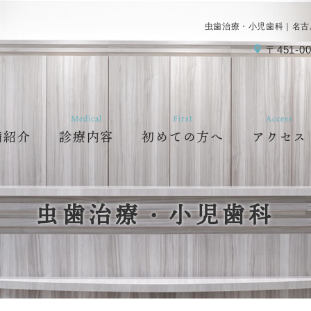
虫歯治療・小児歯科｜名古
〒451-00
Medical
First
Access
備紹介
診療内容
初めての方へ
アクセス
虫歯治療・小児歯科