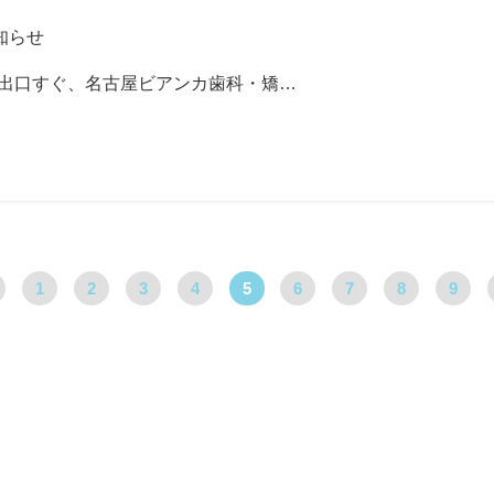
知らせ
番出口すぐ、名古屋ビアンカ歯科・矯…
1
2
3
4
5
6
7
8
9