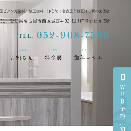
屋ビアンカ歯科・矯正歯科 浄心院｜名古屋市西区浄心駅の歯医者
31
愛知県名古屋市西区城西4-32-11 HP浄心ビル3階
052-908-7566
TEL.
News
Price
Column
お知らせ
料金表
歯科コラム