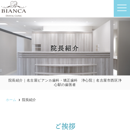
t
o
g
g
l
e
n
a
v
院長紹介
i
g
a
t
i
o
n
院長紹介｜名古屋ビアンカ歯科・矯正歯科 浄心院｜名古屋市西区浄
心駅の歯医者
ホーム
院長紹介
ご挨拶