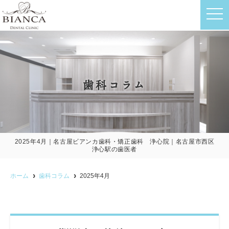
t
o
g
g
l
e
n
a
v
歯科コラム
i
g
a
t
i
o
n
2025年4月｜名古屋ビアンカ歯科・矯正歯科 浄心院｜名古屋市西区
浄心駅の歯医者
ホーム
歯科コラム
2025年4月