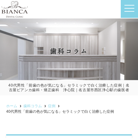
t
o
g
g
l
e
n
a
v
歯科コラム
i
g
a
t
i
o
n
40代男性「前歯の色が気になる」セラミックで白く治療した症例｜名
古屋ビアンカ歯科・矯正歯科 浄心院｜名古屋市西区浄心駅の歯医者
ホーム
歯科コラム
症例
40代男性「前歯の色が気になる」セラミックで白く治療した症例