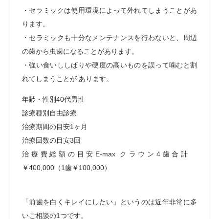
・セラミックは使用環境によって外れてしまうことがあ
ります。
・セラミックも十分なメンテナンスを行わないと、周辺
の歯から虫歯になることがあります。
・強い食いししばりや硬度の高いものを誤って噛むと割
れてしまうことが あります。
年齢・性別
40代男性
診療種別
自由診療
治療期間の目安
1ヶ月
治療回数の目安
3回
治療費総額の目安
E-max クラウン4歯合計
￥400,000（1歯￥100,000）
「前歯を白くキレイにしたい」というのは近年非常に多
いご相談の1つです。