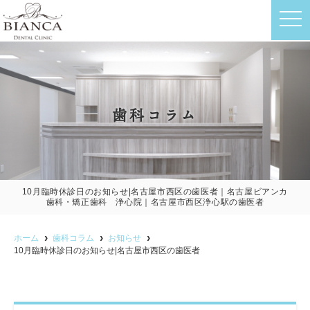
t
o
g
g
l
e
n
a
v
歯科コラム
i
g
a
t
i
o
n
10月臨時休診日のお知らせ|名古屋市西区の歯医者｜名古屋ビアンカ
歯科・矯正歯科 浄心院｜名古屋市西区浄心駅の歯医者
ホーム
歯科コラム
お知らせ
10月臨時休診日のお知らせ|名古屋市西区の歯医者