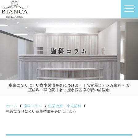
t
o
g
g
l
e
n
a
v
歯科コラム
i
g
a
t
i
o
n
虫歯になりにくい食事習慣を身につけよう｜名古屋ビアンカ歯科・矯
正歯科 浄心院｜名古屋市西区浄心駅の歯医者
ホーム
歯科コラム
虫歯治療・小児歯科
虫歯になりにくい食事習慣を身につけよう