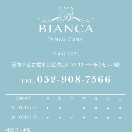
〒451-0031
愛知県名古屋市西区城西4-32-11 HP浄心ビル3階
052-908-7566
TEL.
診療時間
月
火
水
木
金
土
日
10：00-13：00
●
●
／
●
●
▲
▲
14：00-18：30
●
●
／
●
●
▲
▲
休診日：水曜