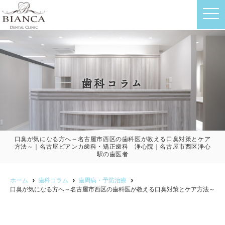
t
o
g
g
l
e
n
a
v
歯科コラム
i
g
a
t
i
o
n
口臭が気になる方へ～名古屋市西区の歯科医が教える口臭対策とケア
方法～｜名古屋ビアンカ歯科・矯正歯科 浄心院｜名古屋市西区浄心
駅の歯医者
ホーム
歯科コラム
歯周病・予防治療
口臭が気になる方へ～名古屋市西区の歯科医が教える口臭対策とケア方法～