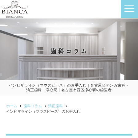
t
o
g
g
l
e
n
a
v
歯科コラム
i
g
a
t
i
o
n
インビザライン（マウスピース）のお手入れ｜名古屋ビアンカ歯科・
矯正歯科 浄心院｜名古屋市西区浄心駅の歯医者
ホーム
歯科コラム
矯正歯科
インビザライン（マウスピース）のお手入れ