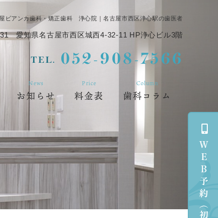
屋ビアンカ歯科・矯正歯科 浄心院｜名古屋市西区浄心駅の歯医者
31
愛知県名古屋市西区城西4-32-11 HP浄心ビル3階
052-908-7566
TEL.
News
Price
Column
お知らせ
料金表
歯科コラム