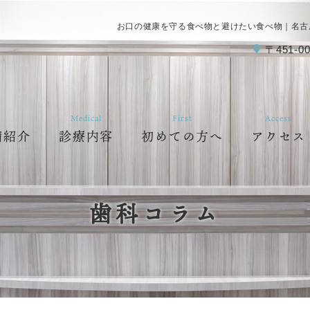
お口の健康を守る食べ物と避けたい食べ物｜名古
〒451-00
Medical
First
Access
備紹介
診療内容
初めての方へ
アクセス
歯科コラム