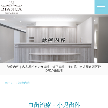
t
o
g
g
l
e
n
a
v
診療内容
i
g
a
t
i
o
n
診療内容｜名古屋ビアンカ歯科・矯正歯科 浄心院｜名古屋市西区浄
心駅の歯医者
ホーム
診療内容
虫歯治療・小児歯科