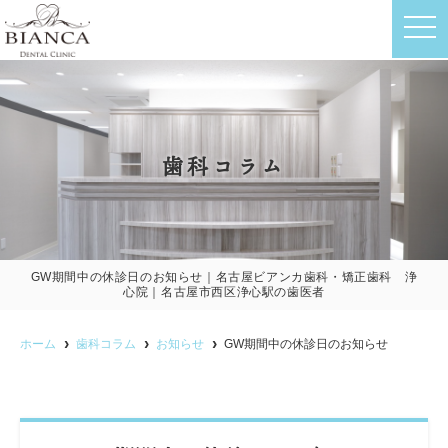
t
o
g
g
l
e
n
a
v
歯科コラム
i
g
a
t
i
o
n
GW期間中の休診日のお知らせ｜名古屋ビアンカ歯科・矯正歯科 浄
心院｜名古屋市西区浄心駅の歯医者
ホーム
歯科コラム
お知らせ
GW期間中の休診日のお知らせ